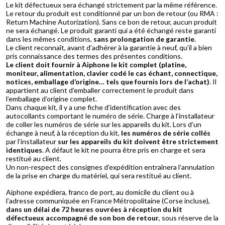
Le kit défectueux sera échangé strictement par la même référence.
Le retour du produit est conditionné par un bon de retour (ou RMA :
Return Machine Autorization). Sans ce bon de retour, aucun produit
ne sera échangé. Le produit garanti qui a été échangé reste garanti
dans les mêmes conditions,
sans prolongation de garantie
.
Le client reconnaît, avant d’adhérer à la garantie à neuf, qu’il a bien
pris connaissance des termes des présentes conditions.
Le client doit fournir à Aiphone le kit complet (platine,
moniteur, alimentation, clavier codé le cas échant, connectique,
notices, emballage d’origine… tels que fournis lors de l’achat)
. Il
appartient au client d’emballer correctement le produit dans
l’emballage d’origine complet.
Dans chaque kit, il y a une fiche d’identification avec des
autocollants comportant le numéro de série. Charge à l’installateur
de coller les numéros de série sur les appareils du kit. Lors d’un
échange à neuf, à la réception du kit,
les numéros de série collés
par l’installateur
sur les appareils du kit doivent être strictement
identiques
. A défaut le kit ne pourra être pris en charge et sera
restitué au client.
Un non-respect des consignes d’expédition entraînera l’annulation
de la prise en charge du matériel, qui sera restitué au client.
Aiphone expédiera, franco de port, au domicile du client ou à
l’adresse communiquée en France Métropolitaine (Corse incluse),
dans un délai de 72 heures ouvrées à réception du kit
défectueux accompagné de son bon de retour
, sous réserve de la