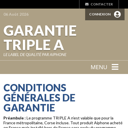
CONTACTER
06 Août 2026
CONNEXION
GARANTIE
TRIPLE A
LE LABEL DE QUALITÉ PAR AIPHONE
MENU
CONDITIONS
GÉNÉRALES DE
GARANTIE
Préambule :
Le programme TRIPLE A n’est valable que pour la
France métropolitaine, Corse incluse. Tout produit Aiphone acheté
en France mais installé hors de France sera exclu du programme.